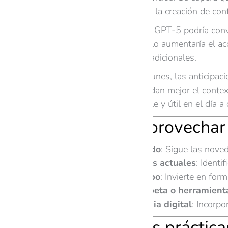
de marketing y facilitar la creación de c
En el sector educativo, GPT-5 podría conve
estudiante. Esto no sólo aumentaría el a
recursos educativos tradicionales.
Para los usuarios comunes, las anticipaci
personales que entiendan mejor el context
más accesible, amigable y útil en el día a 
Tips para aprovechar
Mantente informado
: Sigue las nove
Evalúa tus procesos actuales
: Identi
Capacita a tu equipo
: Invierte en fo
Prueba versiones beta o herramient
Adapta tu estrategia digital
: Incorpo
Aplicaciones práctica