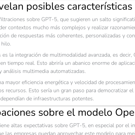
evelan posibles características
iltraciones sobre GPT-5, que sugieren un salto significa
der contextos mucho más complejos y realizar razonamien
ación de respuestas más coherentes, personalizadas y co
hilo.
 es la integración de multimodalidad avanzada, es decir,
n tiempo real. Esto abriría un abanico enorme de aplicac
 análisis multimedia automatizadas.
a mayor eficiencia energética y velocidad de procesamien
s recursos. Esto sería un gran paso para democratizar el
dependían de infraestructuras potentes.
ipaciones sobre el modelo O
ene altas expectativas sobre GPT-5, en especial por el i
ue las empresas puedan aprovechar este modelo para mejor