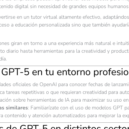
ontenido digital sin necesidad de grandes equipos humanos
rtirse en un tutor virtual altamente efectivo, adaptándos
cceso a educación personalizada sino que también ayudarí
ones giran en torno a una experiencia más natural e intuit
o diario hasta herramientas para la creatividad y produc
día.
 GPT-5 en tu entorno profesi
dades oficiales de OpenAI para conocer fechas de lanzamie
fica tareas repetitivas o que requieran creatividad para aut
rmación sobre herramientas de IA para maximizar su uso en
as similares
: Familiarízate con el uso de modelos GPT pa
ra contenido y atención automatizados para mejorar la exp
s de GPT-5 en distintos sect