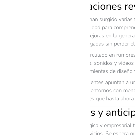
GPT-5: filtraciones r
En los últimos meses han surgido varias f
destacadas es su habilidad para compren
GPT-4. Esto implica mejoras en la gener
conversaciones prolongadas sin perder el 
Otro aspecto que ha circulado en rumores
sino también imágenes, sonidos y videos e
completos hasta herramientas de diseño y
Finalmente, algunas fuentes apuntan a un
dispositivos móviles y entornos con meno
usuarios independientes que hasta ahora 
Expectativas y antic
La comunidad tecnológica y empresarial ti
personalización de servicios. Se espera q