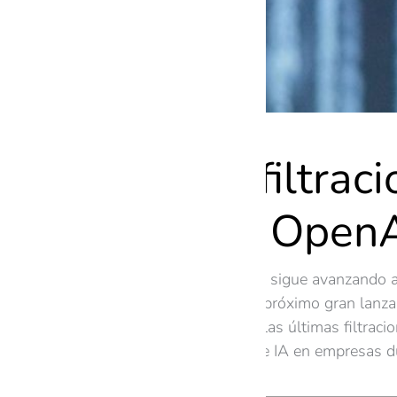
GPT-5: filtrac
modelo Open
La inteligencia artificial sigue avanzand
lenguaje. GPT-5 es el próximo gran lanza
artículo exploraremos las últimas filtraci
40% en la adopción de IA en empresas 
quedarse atrás.