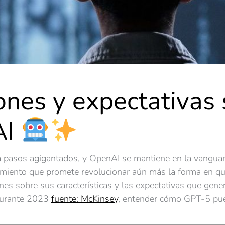
iones y expectativas
AI
o a pasos agigantados, y OpenAI se mantiene en la vangua
miento que promete revolucionar aún más la forma en que
ones sobre sus características y las expectativas que gene
durante 2023
fuente: McKinsey
, entender cómo GPT-5 pued