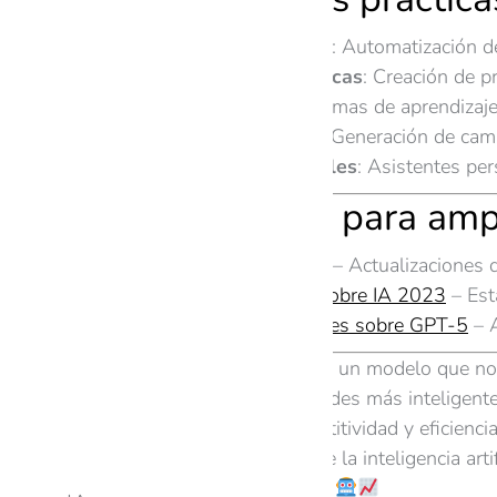
Empresas y pymes
: Automatización d
Startups tecnológicas
: Creación de p
Educación
: Plataformas de aprendizaj
Marketing digital
: Generación de cam
Usuarios individuales
: Asistentes pe
Referencias para amp
OpenAI Blog oficial
– Actualizaciones 
Informe McKinsey sobre IA 2023
– Esta
TechCrunch: Rumores sobre GPT-5
– A
GPT-5 se perfila como un modelo que no s
cotidiana con capacidades más inteligent
diferencia en la competitividad y eficie
podrían beneficiarse de la inteligencia ar
cada vez más cerca!