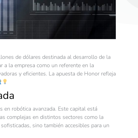
ones de dólares destinada al desarrollo de la
nar a la empresa como un referente en la
adoras y eficientes. La apuesta de Honor refleja
ada
 en robótica avanzada. Este capital está
reas complejas en distintos sectores como la
sofisticadas, sino también accesibles para un