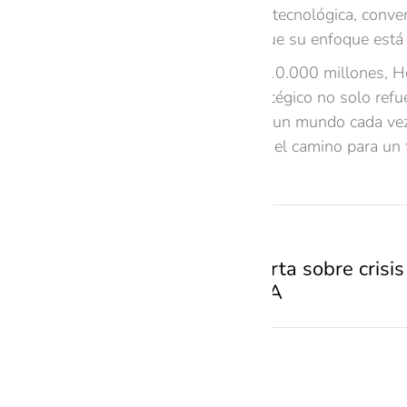
liderar esta revolución tecnológica, conve
La empresa enfatiza que su enfoque está e
Con una inversión de 10.000 millones, Hon
Este movimiento estratégico no solo refu
tecnológico global. En un mundo cada ve
y robótica, preparando el camino para un
PREVIOUS
Elon Musk alerta sobre crisis
avance de la IA
Related Posts