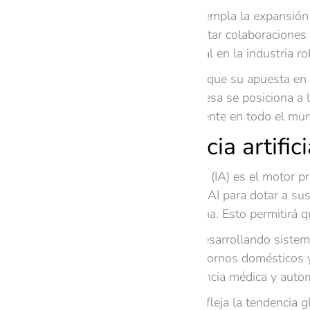
El plan de Honor contempla la expansión d
talento global y fomentar colaboraciones 
como un jugador global en la industria ro
Además, Honor prevé que su apuesta en ro
esta iniciativa, la empresa se posiciona 
automatización inteligente en todo el mu
La inteligencia artifi
La inteligencia artificial (IA) es el moto
integrar algoritmos de AI para dotar a s
de decisiones autónoma. Esto permitirá q
Honor también está desarrollando sistemas
estas máquinas en entornos domésticos y 
personalizados, asistencia médica y autom
Esta inversión en AI refleja la tendencia g