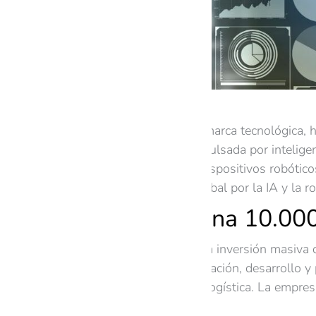
Honor, la reconocida marca tecnológica, 
robótica avanzada impulsada por inteligenc
integración de AI en dispositivos robótic
el creciente interés global por la IA y la 
Honor destina 10.000
Honor ha revelado una inversión masiva d
destinado a la investigación, desarrollo 
manufactura, salud y logística. La empres
público amplio.