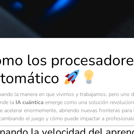
ómo los procesadore
utomático
formando la manera en que vivimos y trabajamos, pero uno d
onde la
IA cuántica
emerge como una solución revoluciona
e acelerar enormemente, abriendo nuevas fronteras para la 
cambiando el juego y cómo puede impactar a profesionale
onando la velocidad del apren