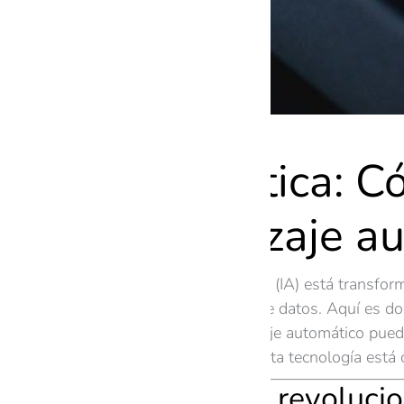
IA cuántica: C
aprendizaje a
La inteligencia artificial (IA) está trans
en el procesamiento de datos. Aquí es d
cuánticos, el aprendizaje automático pued
exploraremos cómo esta tecnología está 
IA cuántica: revoluci