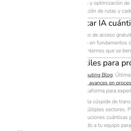
Energía:
Simulación y optimización de 
Logística:
Optimización de rutas y cade
Tips para aplicar IA cuánt
Investiga plataformas de acceso gratu
Capacita a tu equipo en fundamentos d
Identifica procesos internos que se ben
Referencias útiles para p
IBM Quantum Computing Blog
: Últim
Nature Article sobre avances en proce
Amazon Braket
: Plataforma para expe
La IA cuántica está en la cúspide de tran
análisis de datos en múltiples sectores. 
implementación de soluciones cuánticas p
en la nube y capacitando a tu equipo para 