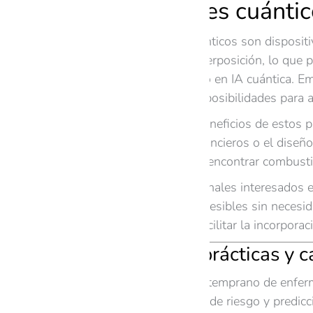
Procesadores cuántico
Los procesadores cuánticos son dispositiv
entrelazamiento y superposición, lo que p
aprendizaje automático en IA cuántica. 
cubits, ampliando las posibilidades para a
Uno de los grandes beneficios de estos pr
análisis de riesgos financieros o el diseñ
reacciones químicas y encontrar combustib
Para pymes y profesionales interesados en
nube, que ya están accesibles sin necesi
investigación puede facilitar la incorpora
Aplicaciones prácticas y 
Salud:
Diagnóstico temprano de enfer
Finanzas:
Modelos de riesgo y predicc