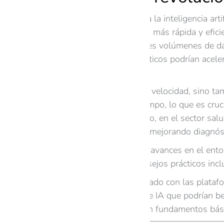
La IA cuántica combina la inteligencia arti
información de manera más rápida y eficie
pueden analizar grandes volúmenes de da
los procesadores cuánticos podrían acele
fuente
.
Esto no solo mejora la velocidad, sino t
posibles en menos tiempo, lo que es cru
financieras. Por ejemplo, en el sector sa
de imágenes médicas, mejorando diagnósti
Para aprovechar estos avances en el entor
cuántica. Algunos consejos prácticos incl
Mantenerse actualizado con las plata
Evaluar proyectos de IA que podrían be
Capacitar equipos en fundamentos bási