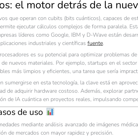
s: el motor detrás de la nueva
os que operan con cubits (bits cuánticos), capaces de est
ermite ejecutar cálculos complejos de forma paralela. Est
Empresas líderes como Google, IBM y D-Wave están desar
plicaciones industriales y científicas
fuente
.
ocesadores es su potencial para optimizar problemas de g
o de nuevos materiales. Por ejemplo, startups en el secto
les más limpios y eficientes, una tarea que sería impract
 sumergirse en esta tecnología, la clave está en aprovec
dad de adquirir hardware costoso. Además, explorar partn
ción de IA cuántica en proyectos reales, impulsando compe
casos de uso
medades mediante análisis avanzado de imágenes médica
ión de mercados con mayor rapidez y precisión.