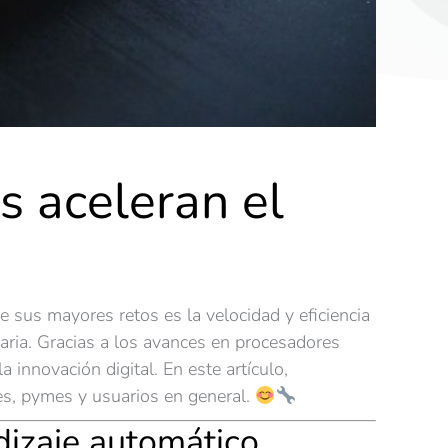
s aceleran el
e sus mayores retos es la velocidad y eficiencia
ria. Gracias a los avances en procesadores
innovación digital. En este artículo,
s, pymes y usuarios en general.
dizaje automático