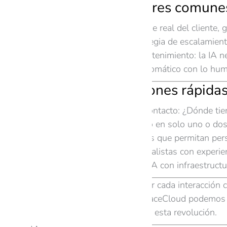
Riesgos y errores comunes
Descuidar el lenguaje real del cliente,
No tener una estrategia de escalamien
Dejar el bot sin mantenimiento: la IA n
No balancear lo automático con lo hum
Recomendaciones rápidas
Evalúa tu flujo de contacto: ¿Dónde ti
Haz un piloto rápido en solo uno o dos 
Escoge herramientas que permitan perso
Consulta con especialistas con experie
Considera fusionar IA con infraestructu
¿Listo para transformar cada interacción 
Descubre cómo en SpaceCloud podemos llev
sumemos tu negocio a esta revolución.