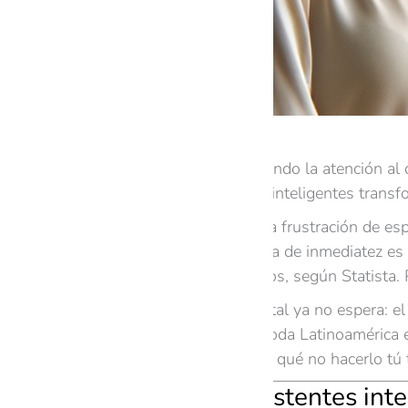
¡La IA está revolucionando la atención al c
Chatbots y asistentes inteligentes trans
¿Alguna vez sentiste la frustración de es
En 2025, la expectativa de inmediatez e
menos de cinco minutos, según Statista. 
La transformación digital ya no espera: el 
marcas en Ecuador y toda Latinoamérica e
disponibles 24/7. ¿Por qué no hacerlo tú
Chatbots y asistentes inte