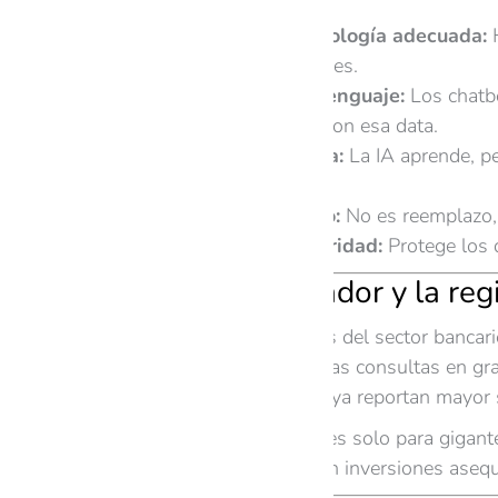
cruzadas.
Selecciona la tecnología adecuada:
H
en industrias similares.
Entrenamiento y lenguaje:
Los chatbo
entrena el sistema con esa data.
Monitorea y mejora:
La IA aprende, pe
capacidad.
Integra a tu equipo:
No es reemplazo, 
No olvides la seguridad:
Protege los 
Casos en Ecuador y la reg
Empresas ecuatorianas del sector bancari
Colombia, el 68% de las consultas en gra
tecnológicas de Quito ya reportan mayor s
Y si piensas que esto es solo para gigan
mejores resultados con inversiones asequ