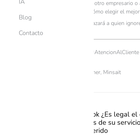
IA
Repostea si conoces a otro empresario o a
¿Tienes dudas sobre cómo elegir el mejor
Blog
P.S. La IA solo reemplazará a quien igno
inteligente.
Contacto
Hashtags:
#InteligenciaArtificial #AtencionAlCli
Referencias:
Statista, Deloitte, Gartner, Minsait
PREVIOUS
IA Análisis Grok ¿Es legal e
las condiciones de su servic
Denuncia Sugerido