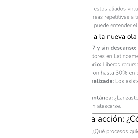
¿Qué son exactamente estos aliados virtu
dudas y automatizar tareas repetitivas a 
Hoy un buen asistente puede entender el c
¿Por qué sumarte a la nueva ola 
Disponibilidad 24/7 y sin descanso:
El 56% de consumidores en Latinoaméri
Ahorro revolucionario:
Liberas recurs
para soporte ahorraron hasta 30% en c
Experiencia personalizada:
Los asist
de lo que crees.
Escalabilidad instantánea:
¿Lanzaste 
personas a la vez, sin atascarse.
De la duda a la acción: ¿
Define el objetivo:
¿Qué procesos quie