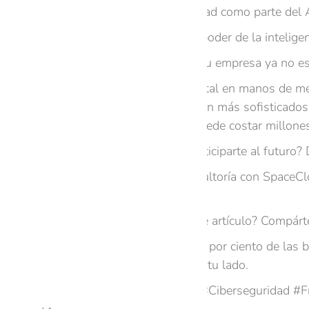
Integra ciberseguridad como parte del 
Nunca subestimes el poder de la inteligen
El giro final: proteger tu empresa ya no e
Dejar la seguridad digital en manos de mé
ciberataques se vuelven más sofisticados
un simple descuido puede costar millones
¿Quieres prevenir y anticiparte al futuro?
Agenda hoy una consultoría con SpaceClou
competencia.
¿Te resultó útil este artículo? Compár
P.S. El noventa y cinco por ciento de la
aliados tecnológicos a tu lado.
#InteligenciaArtificial #Ciberseguridad