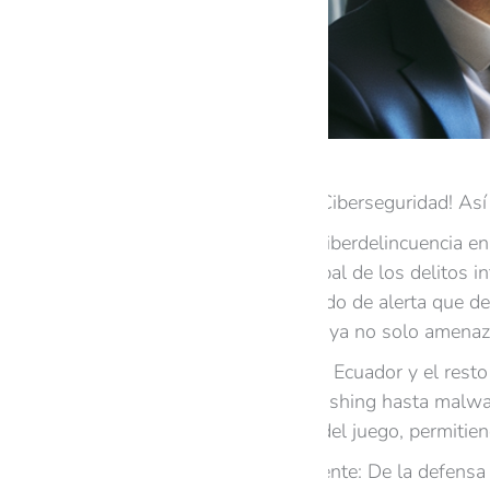
¡La IA Revoluciona la Ciberseguridad! As
¿Te sorprende que la ciberdelincuencia e
Ventures, el costo global de los delitos 
desafiante, es el llamado de alerta que d
clara: los ciberataques ya no solo amena
¿Y el fraude digital? En Ecuador y el res
sofisticados, desde phishing hasta malware
cambiando las reglas del juego, permitien
Ciberseguridad inteligente: De la defensa 