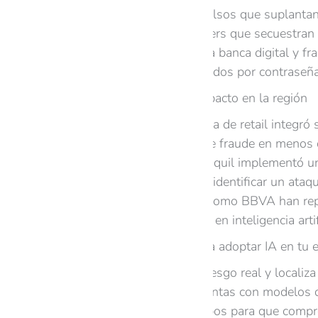
Phishing: Correos falsos que suplant
Ransomware: Hackers que secuestran la
Malware orientado a banca digital y fra
Accesos no autorizados por contraseñas
Historias reales de impacto en la región
En Quito, una cadena de retail integró 
bloquear intentos de fraude en menos 
Una pyme de Guayaquil implementó una 
facturación anual al identificar un ataqu
En México, bancos como BBVA han report
predictivos basados en inteligencia artif
Recomendaciones para adoptar IA en tu e
Evalúa tu nivel de riesgo real y localiza 
Selecciona herramientas con modelos d
Capacita a tus equipos para que compr