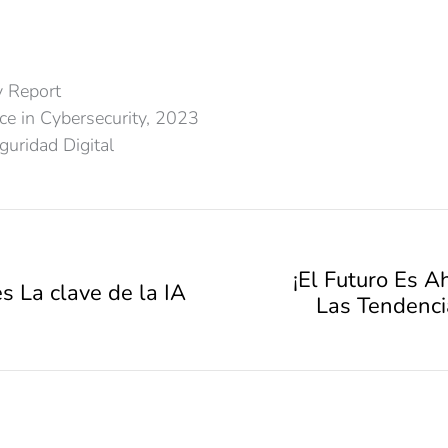
y Report
ence in Cybersecurity, 2023
uridad Digital
¡El Futuro Es A
 La clave de la IA
Las Tendenci