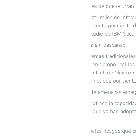
Detener ataques antes de que ocurran
La IA es capaz de analizar miles de inter
incidentes previos. El setenta por ciento
tres años, según un estudio de IBM Securi
Detección de fraudes sin descanso
A diferencia de los sistemas tradicional
fraudulento, ajustando en tiempo real los
de bancos en Brasil y fintech de México m
cuando antes superaban el dos por cient
Respuesta rápida ante amenazas emer
La inteligencia artificial ofrece la capac
que las organizaciones que ya han adopta
críticos.
¿Cuáles son los principales riesgos que 