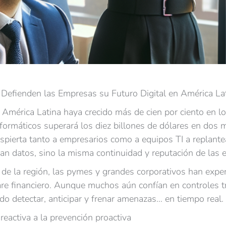
í Defienden las Empresas su Futuro Digital en América La
n América Latina haya crecido más de cien por ciento en 
informáticos superará los diez billones de dólares en dos 
espierta tanto a empresarios como a equipos TI a replant
zan datos, sino la misma continuidad y reputación de las
to de la región, las pymes y grandes corporativos han exp
 financiero. Aunque muchos aún confían en controles tradi
do detectar, anticipar y frenar amenazas… en tiempo real.
reactiva a la prevención proactiva