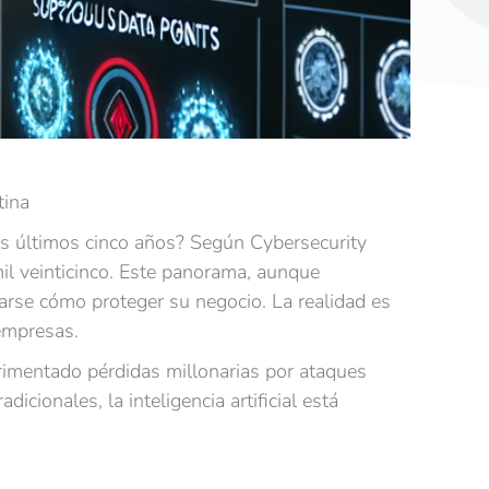
tina
los últimos cinco años? Según Cybersecurity
mil veinticinco. Este panorama, aunque
earse cómo proteger su negocio. La realidad es
 empresas.
erimentado pérdidas millonarias por ataques
cionales, la inteligencia artificial está