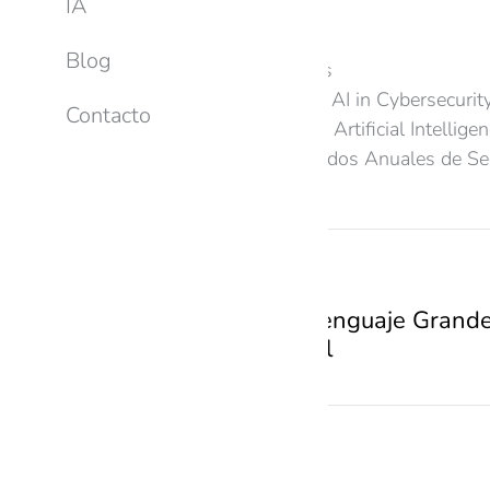
#SpaceCloud
IA
Referencias web
Blog
Cybersecurity Ventures
IBM Security Future of AI in Cybersecurit
Contacto
Deloitte: The Future of Artificial Intellig
BBVA México, Resultados Anuales de Seg
PREVIOUS
Modelos de Lenguaje Grandes
conversacional
Related Posts