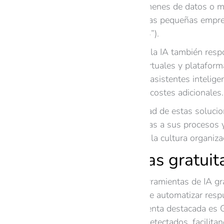
analizar grandes volúmenes de datos o me
Microsoft, el 71% de las pequeñas empres
Business Trends 2023”).
La democratización de la IA también resp
chatbots, asistentes virtuales y platafo
versiones gratuitas de asistentes inteli
eficiencia y calidad sin costes adicionales.
Además, la accesibilidad de estas soluci
herramientas, adaptarlas a sus procesos y,
integración de la IA en la cultura organi
Herramientas gratuit
Existen numerosas herramientas de IA gra
versión gratuita permite automatizar resp
internos. Otra herramienta destacada es G
basadas en patrones detectados, facilita