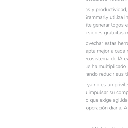
Para la gestión de tareas y productividad
trabajo, mientras que Grammarly utiliza i
como Looka, que permite generar logos e 
sociales, ambas con versiones gratuitas 
Tips prácticos para aprovechar estas herra
solución gratuita se adapta mejor a cada
actualizado, ya que el ecosistema de IA 
española “EcoBites”, que ha multiplicad
atención al cliente, logrando reducir sus
La inteligencia artificial ya no es un pr
están a su alcance para impulsar su compet
adaptarse a un mercado que exige agilidad
estas soluciones en la operación diaria. 
Fuentes consultadas: