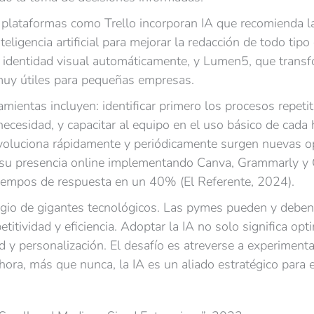
, plataformas como Trello incorporan IA que recomienda la
nteligencia artificial para mejorar la redacción de todo t
identidad visual automáticamente, y Lumen5, que transfo
muy útiles para pequeñas empresas.
mientas incluyen: identificar primero los procesos repeti
 necesidad, y capacitar al equipo en el uso básico de cad
evoluciona rápidamente y periódicamente surgen nuevas o
o su presencia online implementando Canva, Grammarly y
 tiempos de respuesta en un 40% (El Referente, 2024).
ivilegio de gigantes tecnológicos. Las pymes pueden y deb
itividad y eficiencia. Adoptar la IA no solo significa opt
 y personalización. El desafío es atreverse a experiment
Ahora, más que nunca, la IA es un aliado estratégico para 