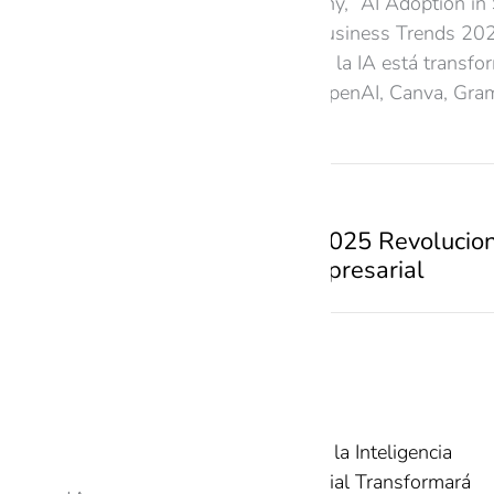
McKinsey & Company, “AI Adoption in 
Microsoft, “Small Business Trends 20
El Referente, “Cómo la IA está trans
Sitios oficiales de OpenAI, Canva, Gra
PREVIOUS
Jasper IA en 2025 Revolucion
Contenido Empresarial
Related Posts
Cómo la Inteligencia
Artificial Transformará