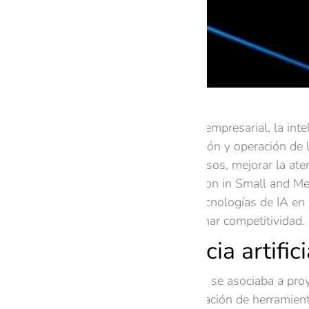
En el actual escenario empresarial, la inte
transformando la gestión y operación de 
pymes optimizar procesos, mejorar la ate
del informe “AI Adoption in Small and M
planea implementar tecnologías de IA en 
aprovecharlas para ganar competitividad.
La inteligencia artif
Tradicionalmente, la IA se asociaba a pro
accesibles y la proliferación de herramien