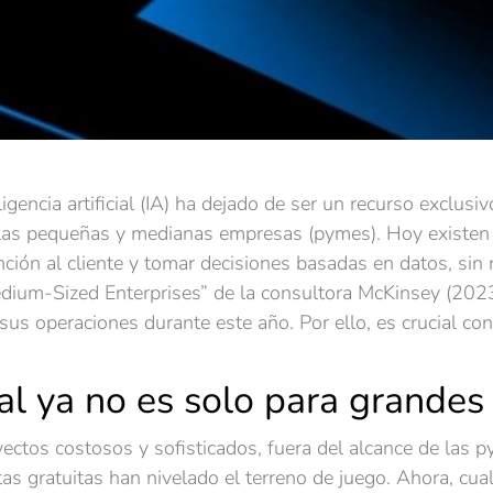
ligencia artificial (IA) ha dejado de ser un recurso exclus
las pequeñas y medianas empresas (pymes). Hoy existen h
nción al cliente y tomar decisiones basadas en datos, si
edium-Sized Enterprises” de la consultora McKinsey (202
sus operaciones durante este año. Por ello, es crucial co
icial ya no es solo para grande
yectos costosos y sofisticados, fuera del alcance de las 
tas gratuitas han nivelado el terreno de juego. Ahora, cu