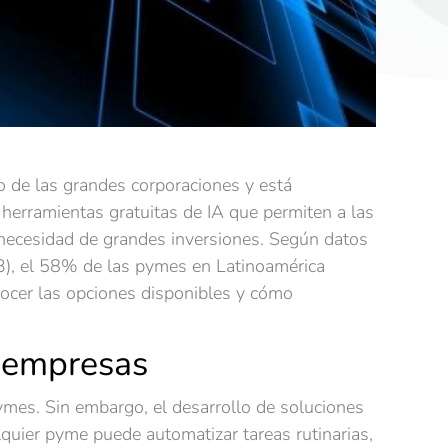
ivo de las grandes corporaciones y está
erramientas gratuitas de IA que permiten a las
n necesidad de grandes inversiones. Según datos
3), el 58% de las pymes en Latinoamérica
nocer las opciones disponibles y cómo
s empresas
pymes. Sin embargo, el desarrollo de soluciones
alquier pyme puede automatizar tareas rutinarias,