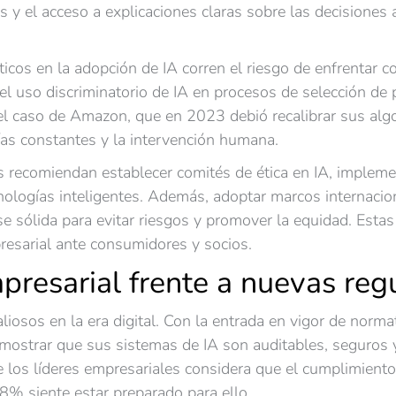
s y el acceso a explicaciones claras sobre las decisiones
cos en la adopción de IA corren el riesgo de enfrentar c
el uso discriminatorio de IA en procesos de selección de 
el caso de Amazon, que en 2023 debió recalibrar sus algo
ías constantes y la intervención humana.
as recomiendan establecer comités de ética en IA, impleme
nologías inteligentes. Además, adoptar marcos internacio
 sólida para evitar riesgos y promover la equidad. Estas 
resarial ante consumidores y socios.
presarial frente a nuevas reg
liosos en la era digital. Con la entrada en vigor de norm
mostrar que sus sistemas de IA son auditables, seguros 
 los líderes empresariales considera que el cumplimiento 
38% siente estar preparado para ello.