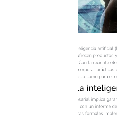
La integración de la inteligencia artifici
optimizan procesos y ofrecen productos y 
pueden ser ignorados. Con la reciente ol
sus estrategias para incorporar prácticas 
sostenibilidad del negocio como para el 
La ética en la intelige
La ética en la IA empresarial implica gar
la equidad. De acuerdo con un informe de
20% cuenta con políticas formales impleme