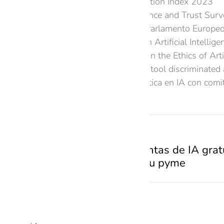
IBM Global AI Adoption Index 2023
Deloitte AI Governance and Trust Sur
Ley de IA (AI Act), Parlamento Europe
“OECD Principles on Artificial Intelli
“Recommendation on the Ethics of Arti
“Amazon’s AI hiring tool discriminate
“BBVA impulsa la ética en IA con comit
PREVIOUS
Diez herramientas de IA grat
revolucionan tu pyme
Related Posts