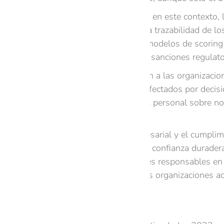
Para generar confianza en este contexto,
continua y garantizar la trazabilidad de
ética para validar sus modelos de scoring 
minimizan el riesgo de sanciones regulato
Los expertos aconsejan a las organizacion
claros a los usuarios afectados por deci
formación continua del personal sobre no
vez más exigente.
La ética en la IA empresarial y el cumpli
diferenciarse y generar confianza durader
posicionan como líderes responsables en l
es momento de que las organizaciones act
la inteligencia artificial.
Fuentes consultadas: