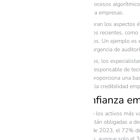
transparencia en los procesos algorítmico
tanto a usuarios como a empresas.
Las empresas que ignoran los aspectos éti
confianza pública. Casos recientes, como 
de marcos éticos sólidos. Un ejemplo es 
género, mostrando la urgencia de auditor
Para abordar estos retos, los especialist
los equipos en el uso responsable de tec
OECD sobre IA ética, proporciona una base
que también refuerzan la credibilidad emp
Generar confianza em
La confianza es uno de los activos más va
2024, las empresas están obligadas a de
Deloitte de diciembre de 2023, el 72% de
de clientes e inversores, aunque solo el 