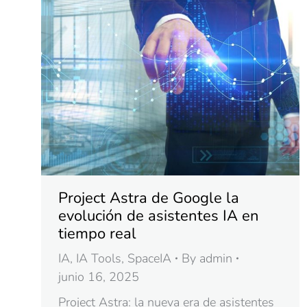
Project Astra de Google la
evolución de asistentes IA en
tiempo real
IA
,
IA Tools
,
SpaceIA
By
admin
junio 16, 2025
Project Astra: la nueva era de asistentes