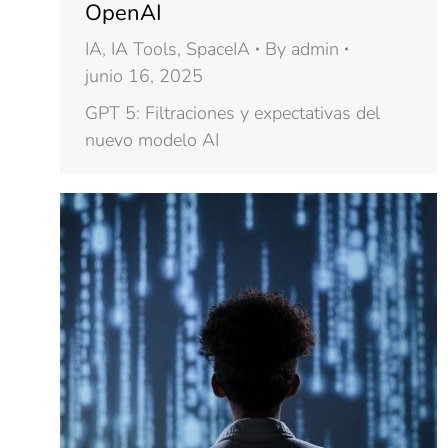
OpenAI
IA
,
IA Tools
,
SpaceIA
By
admin
junio 16, 2025
GPT 5: Filtraciones y expectativas del
nuevo modelo AI