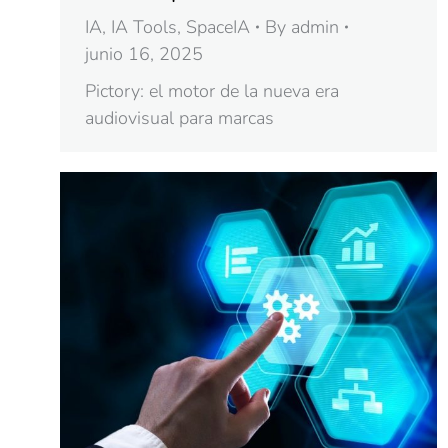
IA
,
IA Tools
,
SpaceIA
By
admin
junio 16, 2025
Pictory: el motor de la nueva era
audiovisual para marcas