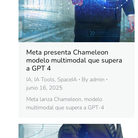
Meta presenta Chameleon
modelo multimodal que supera
a GPT 4
IA
,
IA Tools
,
SpaceIA
By
admin
junio 16, 2025
Meta lanza Chameleon, modelo
multimodal que supera a GPT-4