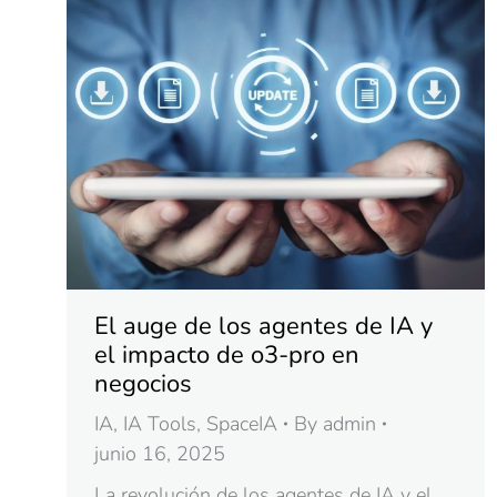
El auge de los agentes de IA y
el impacto de o3-pro en
negocios
IA
,
IA Tools
,
SpaceIA
By
admin
junio 16, 2025
La revolución de los agentes de IA y el