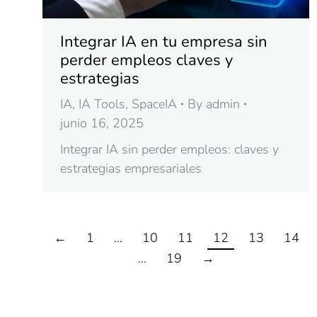
Integrar IA en tu empresa sin
perder empleos claves y
estrategias
IA
,
IA Tools
,
SpaceIA
By
admin
junio 16, 2025
Integrar IA sin perder empleos: claves y
estrategias empresariales
←
1
…
10
11
12
13
14
…
19
→